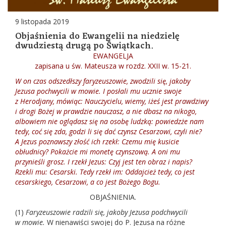
9 listopada 2019
Objaśnienia do Ewangelii na niedzielę
dwudziestą drugą po Świątkach.
EWANGELJA
zapisana u św. Mateusza w rozdz. XXII w. 15-21.
W on czas odszedłszy faryzeuszowie, zwodzili się, jakoby
Jezusa pochwycili w mowie. I posłali mu ucznie swoje
z Herodjany, mówiąc: Nauczycielu, wiemy, iżeś jest prawdziwy
i drogi Bożej w prawdzie nauczasz, a nie dbasz na nikogo,
albowiem nie oglądasz się na osobę ludzką: powiedzże nam
tedy, coć się zda, godzi li się dać czynsz Cesarzowi, czyli nie?
A Jezus poznawszy złość ich rzekł: Czemu mię kusicie
obłudnicy? Pokażcie mi monetę czynszową. A oni mu
przynieśli grosz. I rzekł Jezus: Czyj jest ten obraz i napis?
Rzekli mu: Cesarski. Tedy rzekł im: Oddajcież tedy, co jest
cesarskiego, Cesarzowi, a co jest Bożego Bogu.
OBJAŚNIENIA.
(1)
Faryzeuszowie radzili się, jakoby Jezusa podchwycili
w mowie.
W nienawiści swojej do P. Jezusa na różne