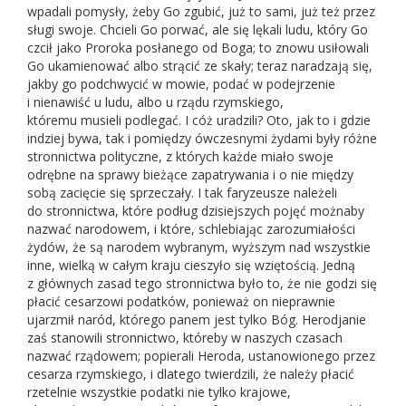
wpadali pomysły, żeby Go zgubić, już to sami, już też przez
sługi swoje. Chcieli Go porwać, ale się lękali ludu, który Go
czcił jako Proroka posłanego od Boga; to znowu usiłowali
Go ukamienować albo strącić ze skały; teraz naradzają się,
jakby go podchwycić w mowie, podać w podejrzenie
i nienawiść u ludu, albo u rządu rzymskiego,
któremu musieli podlegać. I cóż uradzili? Oto, jak to i gdzie
indziej bywa, tak i pomiędzy ówczesnymi żydami były różne
stronnictwa polityczne, z których każde miało swoje
odrębne na sprawy bieżące zapatrywania i o nie między
sobą zacięcie się sprzeczały. I tak faryzeusze należeli
do stronnictwa, które podług dzisiejszych pojęć możnaby
nazwać narodowem, i które, schlebiając zarozumiałości
żydów, że są narodem wybranym, wyższym nad wszystkie
inne, wielką w całym kraju cieszyło się wziętością. Jedną
z głównych zasad tego stronnictwa było to, że nie godzi się
płacić cesarzowi podatków, ponieważ on nieprawnie
ujarzmił naród, którego panem jest tylko Bóg. Herodjanie
zaś stanowili stronnictwo, któreby w naszych czasach
nazwać rządowem; popierali Heroda, ustanowionego przez
cesarza rzymskiego, i dlatego twierdzili, że należy płacić
rzetelnie wszystkie podatki nie tylko krajowe,