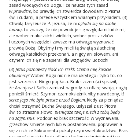
zasad wiodących do Boga, i że naucza tych zasad
w prawdzie
, bo prawdę ich stwierdza dowodami z Pisma
św. i cudami, a przede wszystkiem własnym przykładem. (3)
Chwalą faryzeusze P. Jezusa, że ni
ogląda się na osobę
ludzką
, to znaczy, że nie powoduje się względami ludzkimi,
ale wobec maluczkich i wielkich, wobec prostaczków
i uczonych wszędzie i zawsze ma odwagę wyznawać
prawdę Bożą. Obyśmy i my mieli tę świętą szlachetną
odwagę katolickich przekonań, a nigdy ani słowem, ani
czynem ich się nie zapierali dla względów ludzkich!
(3)
Jezus poznawszy złość ich rzekł: Czemu mię kusicie
obłudnicy?
Wobec Boga nic nie ma ukrytego i tylko to, co
jest szczere, u Niego popłaca. Brak szczerości sprawił,
że Ananjasz i Safira zamiast nagrody za ofiarę swoją, nagłą
ponieśli śmierć. Szymon czarnoksiężnik niby nawrócony, iż
serce jego nie było proste przed Bogiem,
kiedy za pieniądze
chciał otrzymać Ducha Świętego, usłyszał z ust Piotra
św. to straszne słowo:
pieniądze twoje niech z tobą będą
na zaginienie.
Podobnież brak szczerości w wyznawaniu
grzechów śmiertelnych lub w postanowieniu poprawienia
się z nich ze Sakramentu pokuty czyni świętokradztwo. Brak
szczerości w składaniu ofiary, choćby najhojniejszej i na