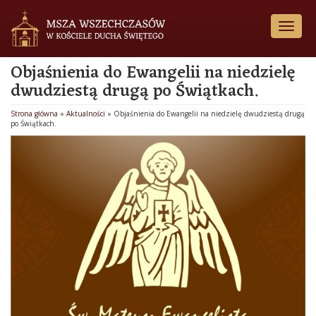
Toggl
naviga
Objaśnienia do Ewangelii na niedzielę
dwudziestą drugą po Świątkach.
Strona główna
»
Aktualności
»
Objaśnienia do Ewangelii na niedzielę dwudziestą drugą
po Świątkach.