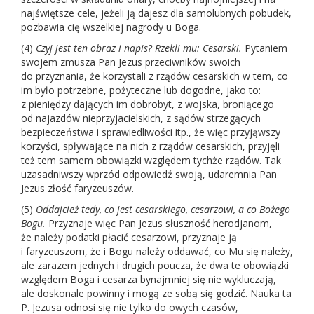
najświętsze cele, jeżeli ją dajesz dla samolubnych pobudek,
pozbawia cię wszelkiej nagrody u Boga.
(4)
Czyj jest ten obraz i napis?
Rzekli mu: Cesarski.
Pytaniem
swojem zmusza Pan Jezus przeciwników swoich
do przyznania, że korzystali z rządów cesarskich w tem, co
im było potrzebne, pożyteczne lub dogodne, jako to:
z pieniędzy dających im dobrobyt, z wojska, broniącego
od najazdów nieprzyjacielskich, z sądów strzegących
bezpieczeństwa i sprawiedliwości itp., że więc przyjąwszy
korzyści, spływające na nich z rządów cesarskich, przyjęli
też tem samem obowiązki względem tychże rządów. Tak
uzasadniwszy wprzód odpowiedź swoją, udaremnia Pan
Jezus złość faryzeuszów.
(5)
Oddajcież tedy, co jest cesarskiego, cesarzowi, a co Bożego
Bogu.
Przyznaje więc Pan Jezus słuszność herodjanom,
że należy podatki płacić cesarzowi, przyznaje ją
i faryzeuszom, że i Bogu należy oddawać, co Mu się należy,
ale zarazem jednych i drugich poucza, że dwa te obowiązki
względem Boga i cesarza bynajmniej się nie wykluczają,
ale doskonale powinny i mogą ze sobą się godzić. Nauka ta
P. Jezusa odnosi się nie tylko do owych czasów,