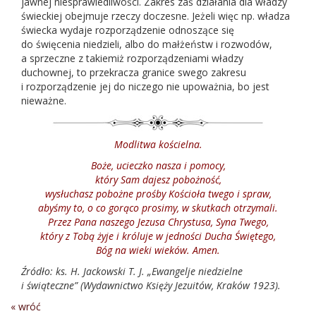
jawnej niesprawiedliwości. Zakres zaś działania dla władzy
świeckiej obejmuje rzeczy doczesne. Jeżeli więc np. władza
świecka wydaje rozporządzenie odnoszące się
do święcenia niedzieli, albo do małżeństw i rozwodów,
a sprzeczne z takiemiż rozporządzeniami władzy
duchownej, to przekracza granice swego zakresu
i rozporządzenie jej do niczego nie upoważnia, bo jest
nieważne.
Modlitwa kościelna.
Boże, ucieczko nasza i pomocy,
który Sam dajesz pobożność,
wysłuchasz pobożne prośby Kościoła twego i spraw,
abyśmy to, o co gorąco prosimy, w skutkach otrzymali.
Przez Pana naszego Jezusa Chrystusa, Syna Twego,
który z Tobą żyje i króluje w jedności Ducha Świętego,
Bóg na wieki wieków. Amen.
Źródło: ks. H. Jackowski T. J. „Ewangelje niedzielne
i świąteczne” (Wydawnictwo Księży Jezuitów, Kraków 1923).
« wróć