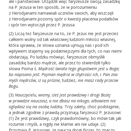
ale i państwowe. Urządzili więc faryzeusze swoją zasadzkę
na P. Jezusa w ten sposób, że w porozumieniu
z Herodjanami namawiali uczniów swoich, aby wszczęli
z Herodjanami pozorny spór o kwestji płacenia podatków
i spór ten wytoczyli przez P. Jezusa.
(2) Liczą też faryzeusze na to, że P. Jezus nie jest przecież
całkiem wolny od tak właściwej ludziom miłości własnej,
która sprawia, że słowa uznania ujmują nas i pod ich
wpływem stajemy się podatniejszymi dla tych, co nas niemi
obdarzają. Po ludzku mówiąc, faryzeusze obmyślili
zasadzkę bardzo mądrze, ale przez to stwierdzili tylko
słowa Pisma ś.
Mądrość świata tego głupstwem jest u Boga;
bo napisano jest: Pojman mędrce w chytrości ich,
i:
Pan zna
myśli mędrców, iż są próżne,
tudzież,
nie masz rady przeciw
Bogu.
(3)
Nauczycielu, wiemy, iżeś jest prawdziwy i drogi Bożej
w prawdzie nauczasz, a nie dbasz na nikogo, albowiem nie
oglądasz sią na osobę ludzką.
Trzy zalety, choć podstępnie,
a jednak zgodnie z prawdą przyznają faryzeusz P. Jezusowi:
(1) Że jest prawdziwy, czyli prawdomówny, bo mówi tak jak
rozumie i myśli, a nigdy nie kłamie ani nie udaje. (2)
Przyznają P. Jezusowi, że naucza drogi Bożej, to znaczy