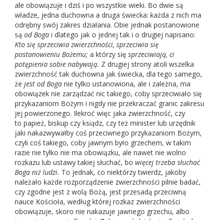
ale obowiązuje i dziś i po wszystkie wieki. Bo dwie są
władze, jedna duchowna a druga świecka: każda z nich ma
odrębny swój zakres działania. Obie jednak postanowione
są
od Boga
i dlatego jak o jednej tak i o drugiej napisano:
Kto się sprzeciwia zwierzchności, sprzeciwia się
postanowieniu Bożemu;
a którzy się
sprzeciwiają, ci
potępienia sobie nabywają.
Z drugiej strony atoli wszelka
zwierzchność tak duchowna jak świecka, dla tego samego,
że
jest od Boga
nie tylko ustanowiona, ale i zależna, ma
obowiązek nie zarządzać nic takiego, coby sprzeciwiało się
przykazaniom Bożym i nigdy nie przekraczać granic zakresu
jej powierzonego. Ilekroć więc jaka zwierzchność, czy
to papież, biskup czy ksiądz, czy też minister lub urzędnik
jaki nakazwywałby coś przeciwnego przykazaniom Bożym,
czyli coś takiego, coby jawnym było grzechem, w takim
razie nie tylko nie ma obowiązku, ale nawet nie wolno
rozkazu lub ustawy takiej słuchać, bo
więcej trzeba słuchać
Boga niż ludzi.
To jednak, co niektórzy twierdz, jakoby
należało każde rozporządzenie zwierzchności pilnie badać,
czy zgodne jest z wolą Bożą, jest przesadą przeciwną
nauce Kościoła, według której rozkaz zwierzchności
obowiązuje, skoro nie nakazuje jawnego grzechu, albo